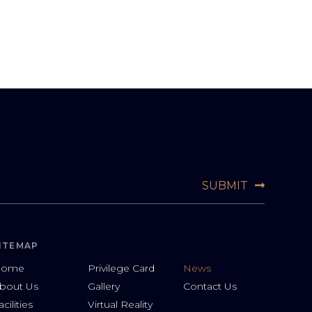
ITEMAP
Home
Privilege Card
News
bout Us
Gallery
Contact Us
acilities
Virtual Reality