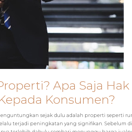
Properti? Apa Saja Hak
 Kepada Konsumen?
 menguntungkan sejak dulu adalah properti seperti r
selalu terjadi peningkatan yang signifikan. Sebelum di
nya terlebih dahulu sembari menunggu harga jualn