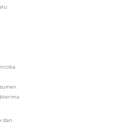
atu
encoba
nsumen.
diterima
k dan