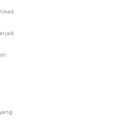
tikad
erjadi
leh
 yang