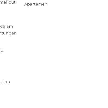
meliputi
Apartemen
e dalam
untungan
ap
kukan