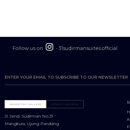
Follow us on
-
31sudirmansuites.official
S
MARKETING GALLERY
PROJECT ADDRESS
Jl. Jend. Sudirman No.31
A
Mangkura, Ujung Pandang
F