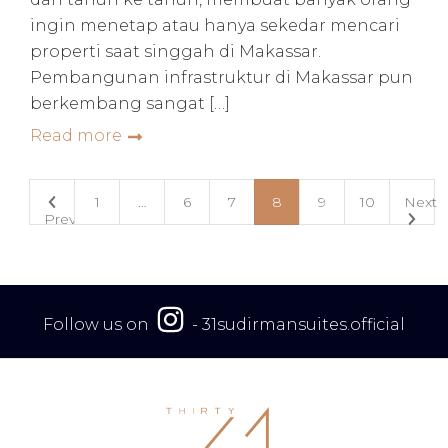
ingin menetap atau hanya sekedar mencari
properti saat singgah di Makassar.
Pembangunan infrastruktur di Makassar pun
berkembang sangat […]
Read more
1
…
6
7
8
9
10
Next
Prev
Follow us on
-
31sudirmansuites.official